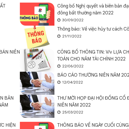
BẤT
Công bố Nghị quyết và biên bản đạ
đông bất thường năm 2022
30/09/2022
Thông báo: Về việc hủy tư cách Cô
21/11/2022
BÁN NIÊN
CÔNG BỐ THÔNG TIN: V/v LỰA CH
TOÁN CHO NĂM TÀI CHÍNH 2022
22/06/2022
BÁO CÁO THƯỜNG NIÊN NĂM 202
12/04/2022
ÊN BẢN
THƯ MỜI HỌP ĐẠI HỘI ĐỒNG CỔ
 NĂM
NIÊN NĂM 2022
25/03/2022
ỰC HIỆN
THÔNG BÁO VỀ NGÀY CUỐI CÙNG