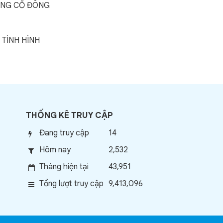
ỒNG CỔ ĐÔNG
TÌNH HÌNH
THỐNG KÊ TRUY CẬP
Đang truy cập
14
Hôm nay
2,532
Tháng hiện tại
43,951
Tổng lượt truy cập
9,413,096