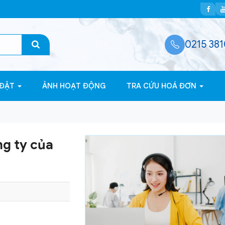
0215 381
 ĐẶT
ẢNH HOẠT ĐỘNG
TRA CỨU HOÁ ĐƠN
g ty của