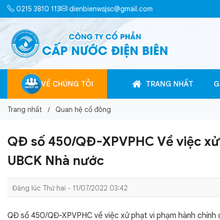
0215 3810 113
dienbienwsjsc@gmail.com
VỀ CHÚNG TÔI
TRANG NHẤT
G
Trang nhất
Quan hệ cổ đông
QĐ số 450/QĐ-XPVPHC Về việc xử p
UBCK Nhà nước
Đăng lúc Thứ hai - 11/07/2022 03:42
QĐ số 450/QĐ-XPVPHC về việc xử phạt vi phạm hành chính 