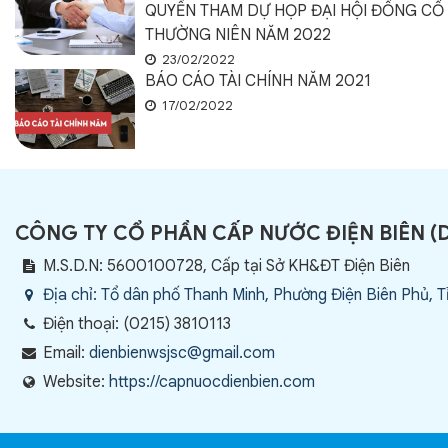
QUYỀN THAM DỰ HỌP ĐẠI HỘI ĐỒNG C
THƯỜNG NIÊN NĂM 2022
23/02/2022
BÁO CÁO TÀI CHÍNH NĂM 2021
17/02/2022
CÔNG TY CỔ PHẦN CẤP NƯỚC ĐIỆN BIÊN
(
M.S.D.N: 5600100728, Cấp tại Sở KH&ĐT Điện Biên
Địa chỉ:
Tổ dân phố Thanh Minh, Phường Điện Biên Phủ, T
Điện thoại:
(0215) 3810113
Email:
dienbienwsjsc@gmail.com
Website:
https://capnuocdienbien.com