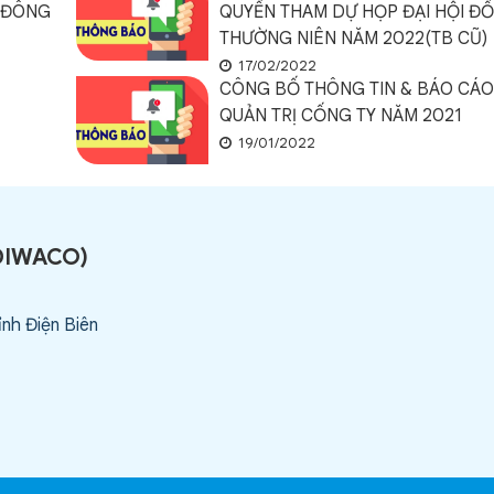
Ổ ĐÔNG
QUYỀN THAM DỰ HỌP ĐẠI HỘI Đ
THƯỜNG NIÊN NĂM 2022(TB CŨ)
17/02/2022
CÔNG BỐ THÔNG TIN & BÁO CÁO 
QUẢN TRỊ CỐNG TY NĂM 2021
19/01/2022
DIWACO
)
ỉnh Điện Biên