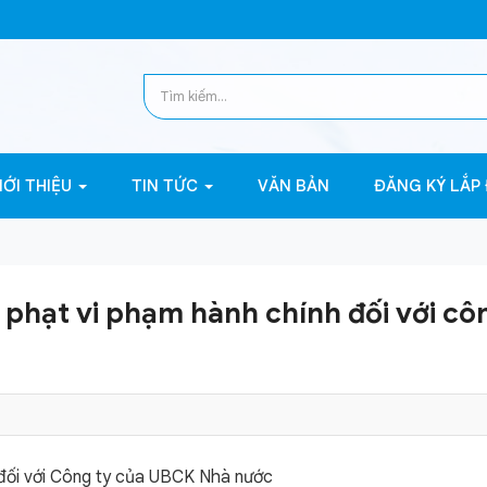
IỚI THIỆU
TIN TỨC
VĂN BẢN
ĐĂNG KÝ LẮP
hạt vi phạm hành chính đối với côn
đối với Công ty của UBCK Nhà nước