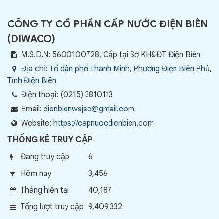
CÔNG TY CỔ PHẦN CẤP NƯỚC ĐIỆN BIÊN
(
DIWACO
)
M.S.D.N: 5600100728, Cấp tại Sở KH&ĐT Điện Biên
Địa chỉ:
Tổ dân phố Thanh Minh, Phường Điện Biên Phủ,
Tỉnh Điện Biên
Điện thoại:
(0215) 3810113
Email:
dienbienwsjsc@gmail.com
Website:
https://capnuocdienbien.com
THỐNG KÊ TRUY CẬP
Đang truy cập
6
Hôm nay
3,456
Tháng hiện tại
40,187
Tổng lượt truy cập
9,409,332