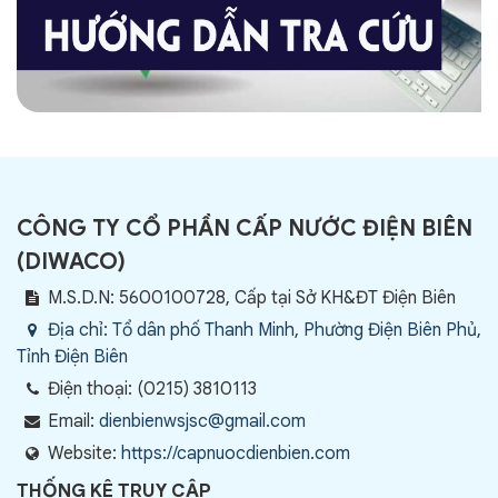
CÔNG TY CỔ PHẦN CẤP NƯỚC ĐIỆN BIÊN
(
DIWACO
)
M.S.D.N: 5600100728, Cấp tại Sở KH&ĐT Điện Biên
Địa chỉ:
Tổ dân phố Thanh Minh, Phường Điện Biên Phủ,
Tỉnh Điện Biên
Điện thoại:
(0215) 3810113
Email:
dienbienwsjsc@gmail.com
Website:
https://capnuocdienbien.com
THỐNG KÊ TRUY CẬP