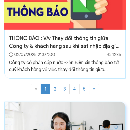
THÔNG BÁO : V/v Thay đổi thông tin giữa
Công ty & khách hàng sau khi sát nhập địa giới
hành chính trong tỉnh Điện Biên
02/07/2025 21:07:00
1285
Công ty cổ phần cấp nước Điện Biên xin thông báo tới
quý khách hàng về việc thay đổi thông tin giữa...
«
1
2
3
4
5
»