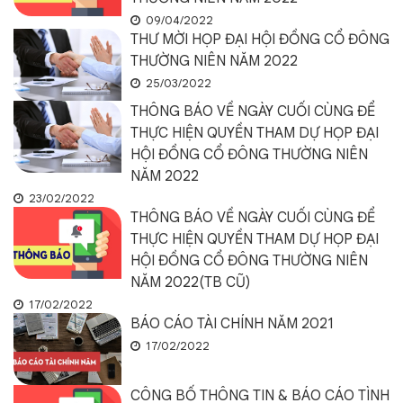
09/04/2022
THƯ MỜI HỌP ĐẠI HỘI ĐỒNG CỔ ĐÔNG
THƯỜNG NIÊN NĂM 2022
25/03/2022
THÔNG BÁO VỀ NGÀY CUỐI CÙNG ĐỂ
THỰC HIỆN QUYỀN THAM DỰ HỌP ĐẠI
HỘI ĐỒNG CỔ ĐÔNG THƯỜNG NIÊN
NĂM 2022
23/02/2022
THÔNG BÁO VỀ NGÀY CUỐI CÙNG ĐỂ
THỰC HIỆN QUYỀN THAM DỰ HỌP ĐẠI
HỘI ĐỒNG CỔ ĐÔNG THƯỜNG NIÊN
NĂM 2022(TB CŨ)
17/02/2022
BÁO CÁO TÀI CHÍNH NĂM 2021
17/02/2022
CÔNG BỐ THÔNG TIN & BÁO CÁO TÌNH