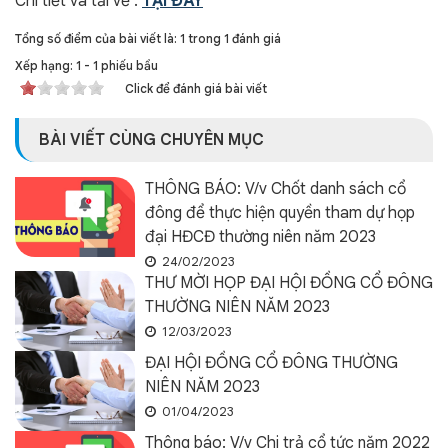
Chi tiết và tải về :
TẠI ĐÂY
Tổng số điểm của bài viết là: 1 trong 1 đánh giá
Xếp hạng:
1
-
1
phiếu bầu
Click để đánh giá bài viết
BÀI VIẾT CÙNG CHUYÊN MỤC
THÔNG BÁO: V/v Chốt danh sách cổ
đông để thực hiện quyền tham dự họp
đại HĐCĐ thường niên năm 2023
24/02/2023
THƯ MỜI HỌP ĐẠI HỘI ĐỒNG CỔ ĐÔNG
THƯỜNG NIÊN NĂM 2023
12/03/2023
ĐẠI HỘI ĐỒNG CỔ ĐÔNG THƯỜNG
NIÊN NĂM 2023
01/04/2023
Thông báo: V/v Chi trả cổ tức năm 2022