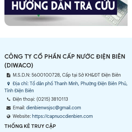
CÔNG TY CỔ PHẦN CẤP NƯỚC ĐIỆN BIÊN
(
DIWACO
)
M.S.D.N: 5600100728, Cấp tại Sở KH&ĐT Điện Biên
Địa chỉ:
Tổ dân phố Thanh Minh, Phường Điện Biên Phủ,
Tỉnh Điện Biên
Điện thoại:
(0215) 3810113
Email:
dienbienwsjsc@gmail.com
Website:
https://capnuocdienbien.com
THỐNG KÊ TRUY CẬP