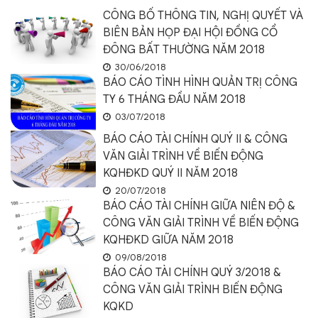
CÔNG BỐ THÔNG TIN, NGHỊ QUYẾT VÀ
BIÊN BẢN HỌP ĐẠI HỘI ĐỒNG CỔ
ĐÔNG BẤT THƯỜNG NĂM 2018
30/06/2018
BÁO CÁO TÌNH HÌNH QUẢN TRỊ CÔNG
TY 6 THÁNG ĐẦU NĂM 2018
03/07/2018
BÁO CÁO TÀI CHÍNH QUÝ II & CÔNG
VĂN GIẢI TRÌNH VỀ BIẾN ĐỘNG
KQHĐKD QUÝ II NĂM 2018
20/07/2018
BÁO CÁO TÀI CHÍNH GIỮA NIÊN ĐỘ &
CÔNG VĂN GIẢI TRÌNH VỀ BIẾN ĐỘNG
KQHĐKD GIỮA NĂM 2018
09/08/2018
BÁO CÁO TÀI CHÍNH QUÝ 3/2018 &
CÔNG VĂN GIẢI TRÌNH BIẾN ĐỘNG
KQKD