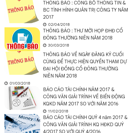
THÔNG BÁO : CÔNG BỐ THÔNG TIN &
BC TÌNH HÌNH QUẢN TRỊ CÔNG TY NĂM
2017
02/04/2018
THÔNG BÁO : THƯ MỜI HỌP ĐHĐ CỔ
ĐÔNG THƯỜNG NIÊN NĂM 2018
30/03/2018
THÔNG BÁO VỀ NGÀY ĐĂNG KÝ CUỐI
CÙNG ĐỂ THỰC HIỆN QUYỀN THAM DỰ
ĐẠI HỘI ĐỒNG CỔ ĐÔNG THƯỜNG
NIÊN NĂM 2018
01/03/2018
BÁO CÁO TÀI CHÍNH NĂM 2017 &
CÔNG VĂN GIẢI TRÌNH VỀ BIẾN ĐỘNG
KQKD NĂM 2017 SO VỚI NĂM 2016
11/02/2018
BÁO CÁO TÀI CHÍNH QUÝ 4 năm 2017 &
CÔNG VĂN GIẢI TRÌNH KQ HĐKD QUÝ
4/2017 SO VỚI QUÝ 4/2016