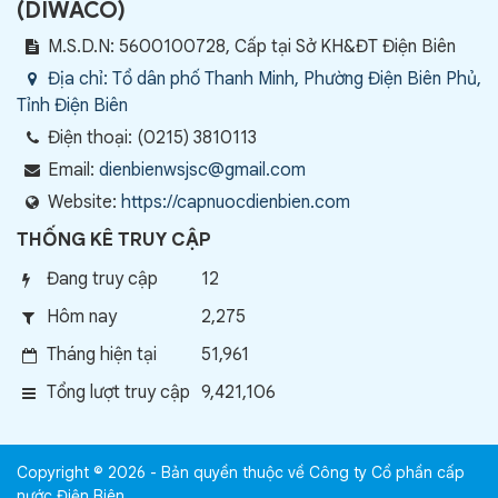
(
DIWACO
)
M.S.D.N: 5600100728, Cấp tại Sở KH&ĐT Điện Biên
Địa chỉ:
Tổ dân phố Thanh Minh, Phường Điện Biên Phủ,
Tỉnh Điện Biên
Điện thoại:
(0215) 3810113
Email:
dienbienwsjsc@gmail.com
Website:
https://capnuocdienbien.com
THỐNG KÊ TRUY CẬP
Đang truy cập
12
Hôm nay
2,275
Tháng hiện tại
51,961
Tổng lượt truy cập
9,421,106
Copyright © 2026 - Bản quyền thuộc về Công ty Cổ phần cấp
nước Điện Biên