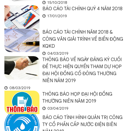
15/10/2018
BÁO CÁO TÀI CHÍNH QUÝ 4 NĂM 2018
17/01/2019
BÁO CÁO TÀI CHÍNH NĂM 2018 &
CÔNG VĂN GIẢI TRÌNH VỀ BIẾN ĐỘNG
KQKD
04/03/2019
THÔNG BÁO VỀ NGÀY ĐĂNG KÝ CUỐI
ĐỂ THỰC HIỆN QUYỀN THAM DỰ HỌP
ĐẠI HỘI ĐỒNG CỔ ĐÔNG THƯỜNG
NIÊN NĂM 2019
08/03/2019
THÔNG BÁO HỌP ĐẠI HỘI ĐỒNG
THƯỜNG NIÊN NĂM 2019
03/04/2019
BÁO CÁO TÌNH HÌNH QUẢN TRỊ CÔNG
TY CỔ PHẦN CẤP NƯỚC ĐIỆN BIÊN