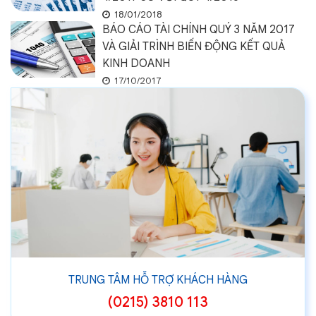
18/01/2018
BÁO CÁO TÀI CHÍNH QUÝ 3 NĂM 2017
VÀ GIẢI TRÌNH BIẾN ĐỘNG KẾT QUẢ
KINH DOANH
17/10/2017
TRUNG TÂM HỖ TRỢ KHÁCH HÀNG
(0215) 3810 113