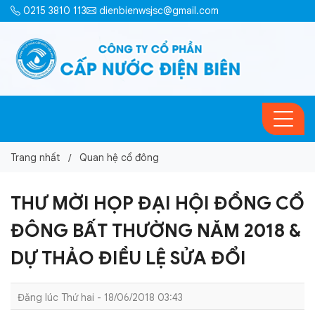
0215 3810 113
dienbienwsjsc@gmail.com
Trang nhất
Quan hệ cổ đông
THƯ MỜI HỌP ĐẠI HỘI ĐỒNG CỔ
ĐÔNG BẤT THƯỜNG NĂM 2018 &
DỰ THẢO ĐIỀU LỆ SỬA ĐỔI
Đăng lúc Thứ hai - 18/06/2018 03:43