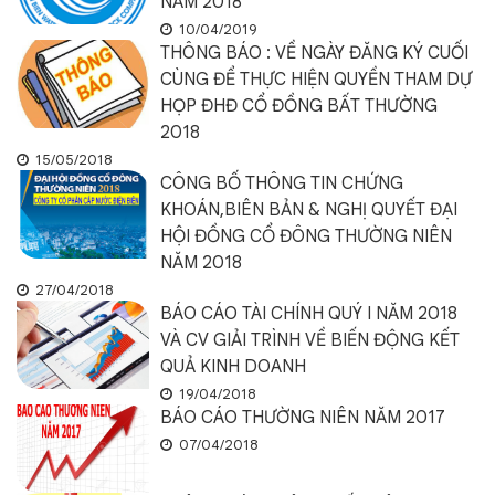
NĂM 2018
10/04/2019
THÔNG BÁO : VỀ NGÀY ĐĂNG KÝ CUỐI
CÙNG ĐỂ THỰC HIỆN QUYỀN THAM DỰ
HỌP ĐHĐ CỔ ĐỒNG BẤT THƯỜNG
2018
15/05/2018
CÔNG BỐ THÔNG TIN CHỨNG
KHOÁN,BIÊN BẢN & NGHỊ QUYẾT ĐẠI
HỘI ĐỒNG CỔ ĐÔNG THƯỜNG NIÊN
NĂM 2018
27/04/2018
BÁO CÁO TÀI CHÍNH QUÝ I NĂM 2018
VÀ CV GIẢI TRÌNH VỀ BIẾN ĐỘNG KẾT
QUẢ KINH DOANH
19/04/2018
BÁO CÁO THƯỜNG NIÊN NĂM 2017
07/04/2018