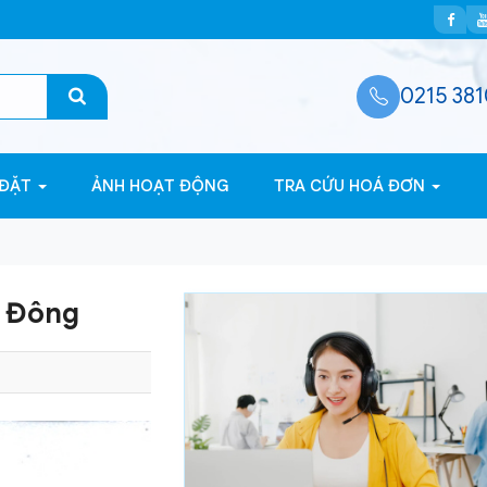
0215 381
 ĐẶT
ẢNH HOẠT ĐỘNG
TRA CỨU HOÁ ĐƠN
n Đông