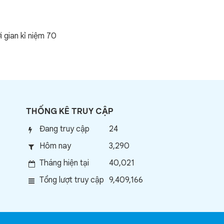
 gian kỉ niệm 70
THỐNG KÊ TRUY CẬP
Đang truy cập
24
Hôm nay
3,290
Tháng hiện tại
40,021
Tổng lượt truy cập
9,409,166