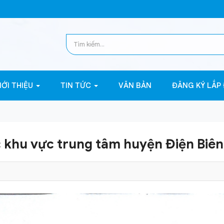
IỚI THIỆU
TIN TỨC
VĂN BẢN
ĐĂNG KÝ LẮP
khu vực trung tâm huyện Điện Biê