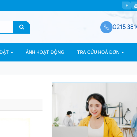
0215 381
 ĐẶT
ẢNH HOẠT ĐỘNG
TRA CỨU HOÁ ĐƠN