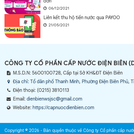
đơn
06/12/2021
Liên kết thu hộ tiền nước qua PAYOO
21/05/2021
CÔNG TY CỔ PHẦN CẤP NƯỚC ĐIỆN BIÊN
(
M.S.D.N: 5600100728, Cấp tại Sở KH&ĐT Điện Biên
Địa chỉ:
Tổ dân phố Thanh Minh, Phường Điện Biên Phủ, T
Điện thoại:
(0215) 3810113
Email:
dienbienwsjsc@gmail.com
Website:
https://capnuocdienbien.com
Copyright © 2026 - Bản quyền thuộc về Công ty Cổ phần cấp nướ