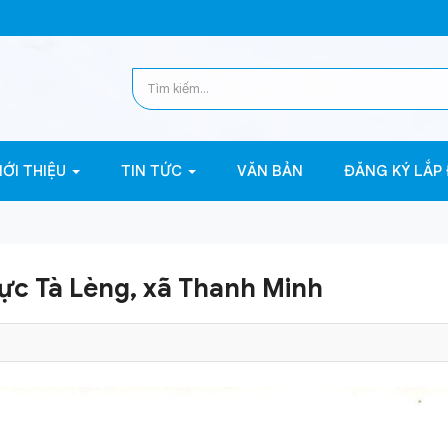
IỚI THIỆU
TIN TỨC
VĂN BẢN
ĐĂNG KÝ LẮP
c Tà Lèng, xã Thanh Minh