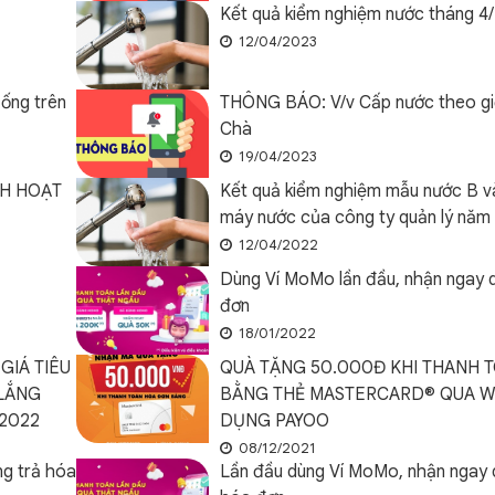
Kết quả kiểm nghiệm nước tháng 4
12/04/2023
ống trên
THÔNG BÁO: V/v Cấp nước theo gi
Chà
19/04/2023
NH HOẠT
Kết quả kiểm nghiệm mẫu nước B v
máy nước của công ty quản lý năm
12/04/2022
Dùng Ví MoMo lần đầu, nhận ngay 
đơn
18/01/2022
GIÁ TIÊU
QUÀ TẶNG 50.000Đ KHI THANH 
 LẮNG
BẰNG THẺ MASTERCARD® QUA W
 2022
DỤNG PAYOO
08/12/2021
ng trả hóa
Lần đầu dùng Ví MoMo, nhận ngay 