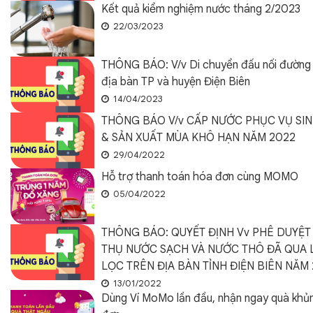
Kết quả kiểm nghiệm nước tháng 2/2023
22/03/2023
THÔNG BÁO: V/v Di chuyển đấu nối đường 
địa bàn TP và huyện Điện Biên
14/04/2023
THÔNG BÁO V/v CẤP NƯỚC PHỤC VỤ SI
& SẢN XUẤT MÙA KHÔ HẠN NĂM 2022
29/04/2022
Hỗ trợ thanh toán hóa đơn cùng MOMO
05/04/2022
THÔNG BÁO: QUYẾT ĐỊNH Vv PHÊ DUYỆT 
THỤ NƯỚC SẠCH VÀ NƯỚC THÔ ĐÃ QUA
LỌC TRÊN ĐỊA BÀN TỈNH ĐIỆN BIÊN NĂM
13/01/2022
Dùng Ví MoMo lần đầu, nhận ngay quà khủ