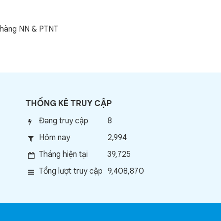
n hàng NN & PTNT
THỐNG KÊ TRUY CẬP
Đang truy cập
8
Hôm nay
2,994
Tháng hiện tại
39,725
Tổng lượt truy cập
9,408,870