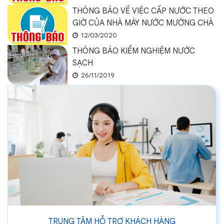
THÔNG BÁO VỀ VIỆC CẤP NƯỚC THEO
GIỜ CỦA NHÀ MÁY NƯỚC MƯỜNG CHÀ
12/03/2020
THÔNG BÁO KIỂM NGHIỆM NƯỚC
SẠCH
26/11/2019
TRUNG TÂM HỖ TRỢ KHÁCH HÀNG