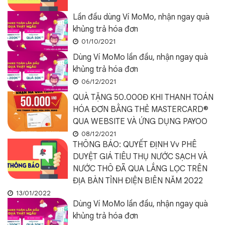
Lần đầu dùng Ví MoMo, nhận ngay quà
khủng trả hóa đơn
01/10/2021
Dùng Ví MoMo lần đầu, nhận ngay quà
khủng trả hóa đơn
06/12/2021
QUÀ TẶNG 50.000Đ KHI THANH TOÁN
HÓA ĐƠN BẰNG THẺ MASTERCARD®
QUA WEBSITE VÀ ỨNG DỤNG PAYOO
08/12/2021
THÔNG BÁO: QUYẾT ĐỊNH Vv PHÊ
DUYỆT GIÁ TIÊU THỤ NƯỚC SẠCH VÀ
NƯỚC THÔ ĐÃ QUA LẮNG LỌC TRÊN
ĐỊA BÀN TỈNH ĐIỆN BIÊN NĂM 2022
13/01/2022
Dùng Ví MoMo lần đầu, nhận ngay quà
khủng trả hóa đơn