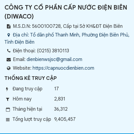
CÔNG TY CỔ PHẦN CẤP NƯỚC ĐIỆN BIÊN
(
DIWACO
)
M.S.D.N: 5600100728, Cấp tại Sở KH&ĐT Điện Biên
Địa chỉ:
Tổ dân phố Thanh Minh, Phường Điện Biên Phủ,
Tỉnh Điện Biên
Điện thoại:
(0215) 3810113
Email:
dienbienwsjsc@gmail.com
Website:
https://capnuocdienbien.com
THỐNG KÊ TRUY CẬP
Đang truy cập
17
Hôm nay
2,831
Tháng hiện tại
36,312
Tổng lượt truy cập
9,405,457