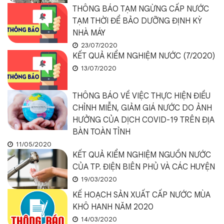
THÔNG BÁO TẠM NGỪNG CẤP NƯỚC
TẠM THỜI ĐỂ BẢO DƯỠNG ĐỊNH KỲ
NHÀ MÁY
23/07/2020
KẾT QUẢ KIỂM NGHIỆM NƯỚC (7/2020)
13/07/2020
THÔNG BÁO VỀ VIỆC THỰC HIỆN ĐIỀU
CHỈNH MIỄN, GIẢM GIÁ NƯỚC DO ẢNH
HƯỞNG CỦA DỊCH COVID-19 TRÊN ĐỊA
BÀN TOÀN TỈNH
11/05/2020
KẾT QUẢ KIỂM NGHIỆM NGUỒN NƯỚC
CỦA TP. ĐIỆN BIÊN PHỦ VÀ CÁC HUYỆN
19/03/2020
KẾ HOẠCH SẢN XUẤT CẤP NƯỚC MÙA
KHÔ HANH NĂM 2020
14/03/2020