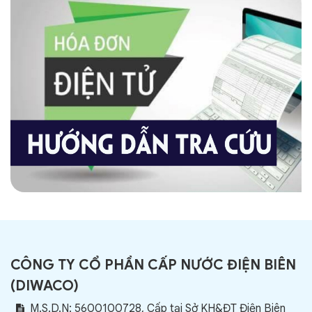
CÔNG TY CỔ PHẦN CẤP NƯỚC ĐIỆN BIÊN
(
DIWACO
)
M.S.D.N: 5600100728, Cấp tại Sở KH&ĐT Điện Biên