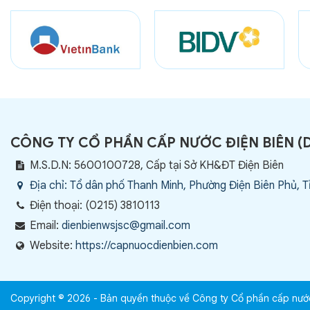
CÔNG TY CỔ PHẦN CẤP NƯỚC ĐIỆN BIÊN
(
M.S.D.N: 5600100728, Cấp tại Sở KH&ĐT Điện Biên
Địa chỉ:
Tổ dân phố Thanh Minh, Phường Điện Biên Phủ, T
Điện thoại:
(0215) 3810113
Email:
dienbienwsjsc@gmail.com
Website:
https://capnuocdienbien.com
Copyright © 2026 - Bản quyền thuộc về Công ty Cổ phần cấp nướ