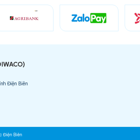
DIWACO
)
ỉnh Điện Biên
c Điện Biên