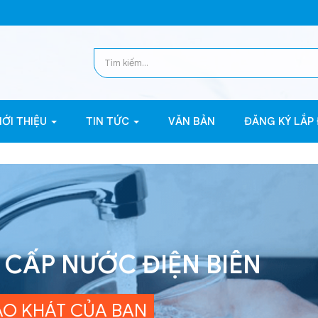
IỚI THIỆU
TIN TỨC
VĂN BẢN
ĐĂNG KÝ LẮP
CẤP NƯỚC ĐIỆN BIÊN
AO KHÁT CỦA BẠN