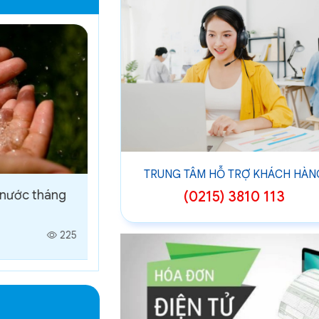
TRUNG TÂM HỖ TRỢ KHÁCH HÀN
 nước tháng
Kết quả kiểm nghiệm nước tháng
(0215) 3810 113
4/2026
225
08/05/2026 22:11
1827