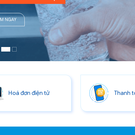
EM NGAY
Hoá đơn điện tử
Thanh t