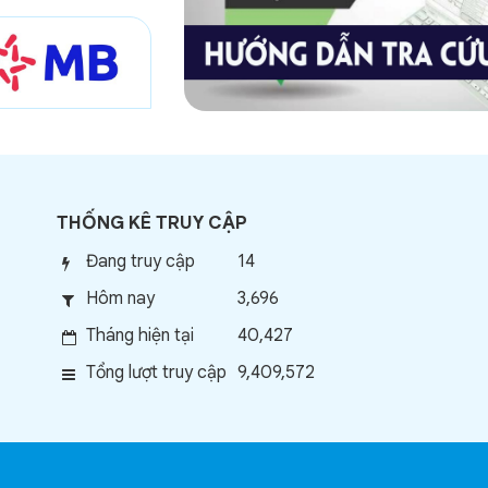
THỐNG KÊ TRUY CẬP
Đang truy cập
14
Hôm nay
3,696
Tháng hiện tại
40,427
Tổng lượt truy cập
9,409,572