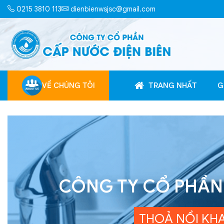
0215 3810 113
dienbienwsjsc@gmail.com
VỀ CHÚNG TÔI
TRANG NHẤT
G
CÔNG TY CỔ PHẦN 
THOẢ NỔI KH